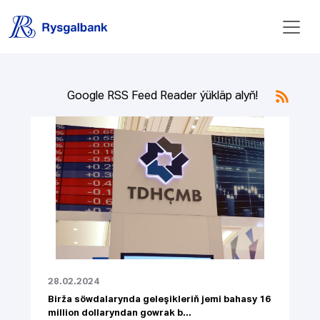
Google RSS Feed Reader ýükläp alyň!
28.02.2024
Birža söwdalarynda geleşikleriň jemi bahasy 16
million dollaryndan gowrak b...