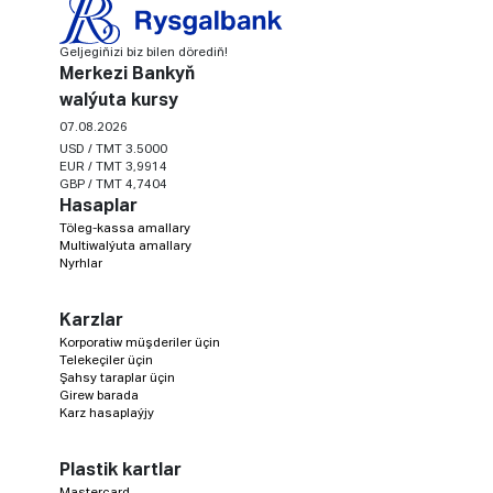
Geljegiňizi biz bilen dörediň!
Merkezi Bankyň
walýuta kursy
07.08.2026
USD / TMT 3.5000
EUR / TMT 3,9914
GBP / TMT 4,7404
Hasaplar
Töleg-kassa amallary
Multiwalýuta amallary
Nyrhlar
Karzlar
Korporatiw müşderiler üçin
Telekeçiler üçin
Şahsy taraplar üçin
Girew barada
Karz hasaplaýjy
Plastik kartlar
Mastercard