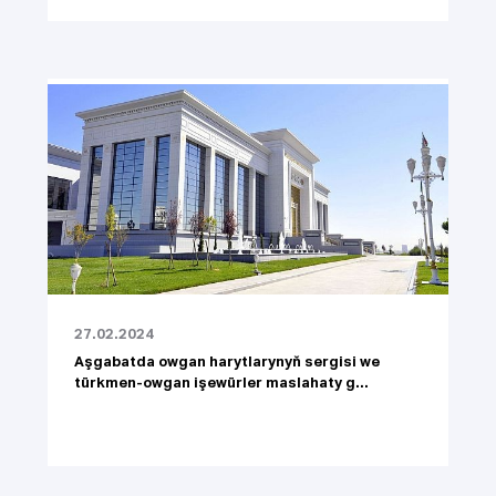
27.02.2024
Aşgabatda owgan harytlarynyň sergisi we
türkmen-owgan işewürler maslahaty g...