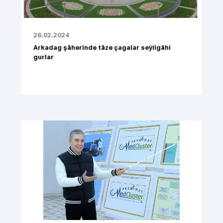
26.02.2024
Arkadag şäherinde täze çagalar seýilgähi
gurlar