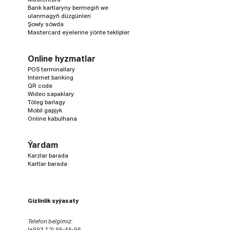
Bank kartlaryny bermegiň we
ulanmagyň düzgünleri
Şowly söwda
Mastercard eýelerine ýörite teklipler
Online hyzmatlar
POS terminallary
Internet banking
QR code
Wideo sapaklary
Töleg barlagy
Mobil gapjyk
Online kabulhana
Ýardam
Karzlar barada
Kartlar barada
Gizlinlik syýasaty
Telefon belgimiz:
(+993 12) 96-46-96