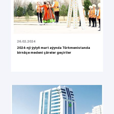
26.02.2024
2024-nji ýylyň mart aýynda Türkmenistanda
birnäçe medeni çäreler geçiriler