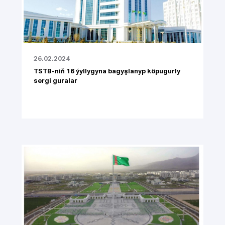
26.02.2024
TSTB-niň 16 ýyllygyna bagyşlanyp köpugurly
sergi guralar