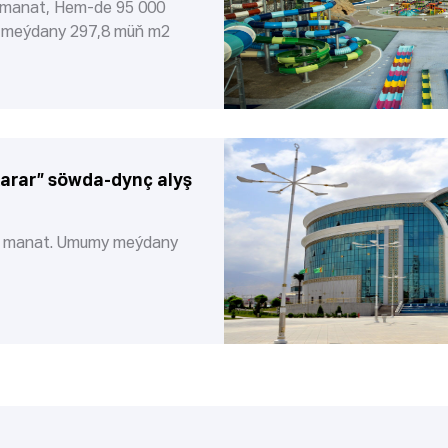
 manat, Hem-de 95 000
 meýdany 297,8 müň m2
arar” söwda-dynç alyş
0 manat. Umumy meýdany