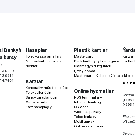
i Bankyň
Hasaplar
Plastik kartlar
Ýard
Töleg-kassa amallary
Mastercard
Karzlar
a kursy
Multiwalýuta amallary
Bank kartlaryny bermegiň we
Kartlar
26
Nyrhlar
ulanmagyň düzgünleri
T 3.5000
Şowly söwda
T 3,9914
Mastercard eýelerine ýörite teklipler
T 4,7404
Karzlar
Gizlinl
Korporatiw müşderiler üçin
Online hyzmatlar
Telekeçiler üçin
Telefon
Şahsy taraplar üçin
POS terminallary
(+993 1
Girew barada
Internet banking
(+993 1
Karz hasaplaýjy
QR code
Wideo sapaklary
Töleg barlagy
Elekton
Mobil gapjyk
office
Online kabulhana
Salgym