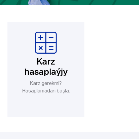
Karz
hasaplaýjy
Karz gerekmi?
Hasaplamadan başla.