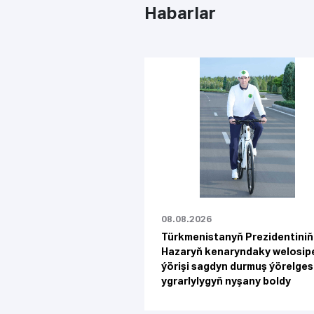
Habarlar
08.08.2026
Türkmenistanyň Prezidentiniň
Hazaryň kenaryndaky welosipe
ýörişi sagdyn durmuş ýörelges
ygrarlylygyň nyşany boldy