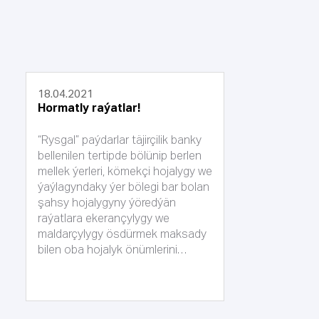
18.04.2021
Hormatly raýatlar!
“Rysgal” paýdarlar täjirçilik banky
bellenilen tertipde bölünip berlen
mellek ýerleri, kömekçi hojalygy we
ýaýlagyndaky ýer bölegi bar bolan
şahsy hojalygyny ýöredýän
raýatlara ekerançylygy we
maldarçylygy ösdürmek maksady
bilen oba hojalyk önümlerini
öndürmek, esasy we dolanyşyk
serişdelerini edinmek hem-de iri
önümçilikler üçin zerur bolan çig
mallary öndürmek maksatly mikro