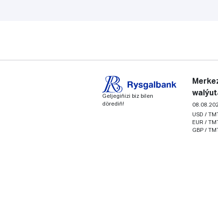
Merkez
walýut
Geljegiňizi biz bilen
dörediň!
08.08.20
USD / TM
EUR / TM
GBP / TM