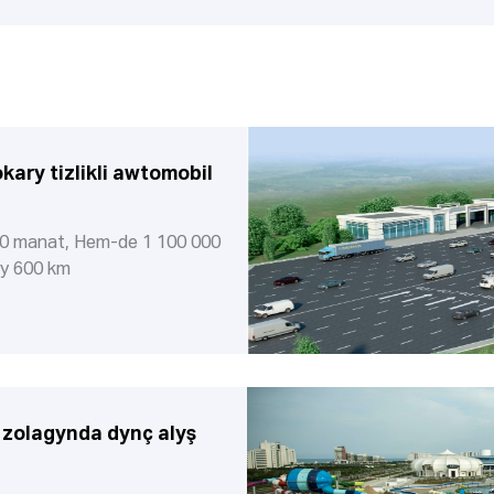
söwda-hyzmat ediji hyzmatdaş
tarapyndan tölenip, jemi 6 göterim
“cash back” sylagy hökmünde
kart saklaýjynyň hasabyna yzyna
gaýtarylyp berilýär.
ary tizlikli awtomobil
0 manat, Hem-de 1 100 000
gy 600 km
k zolagynda dynç alyş