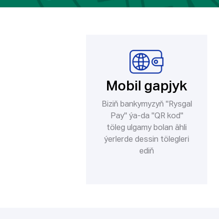
Mobil gapjyk
Biziň bankymyzyň "Rysgal
Pay" ýa-da "QR kod"
töleg ulgamy bolan ähli
ýerlerde dessin tölegleri
ediň