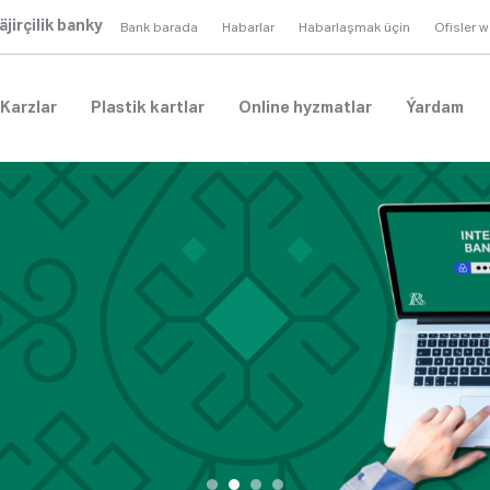
äjirçilik banky
Bank barada
Habarlar
Habarlaşmak üçin
Ofisler 
Karzlar
Plastik kartlar
Online hyzmatlar
Ýardam