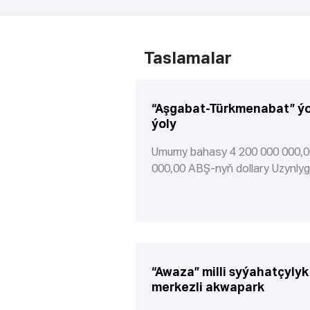
Taslamalar
“Aşgabat-Türkmenabat” ýok
ýoly
Umumy bahasy 4 200 000 000,0
000,00 ABŞ-nyň dollary Uzynly
“Awaza” milli syýahatçyly
merkezli akwapark