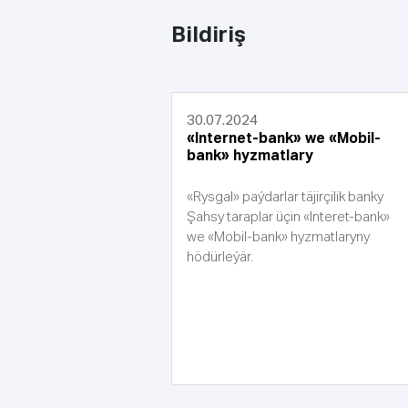
Bildiriş
30.07.2024
«Internet-bank» we «Mobil-
bank» hyzmatlary
«Rysgal» paýdarlar täjirçilik banky
Şahsy taraplar üçin «Interet-bank»
we «Mobil-bank» hyzmatlaryny
hödürleýär.