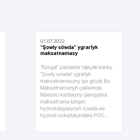
01.07.2022
“Şowly söwda” ygrarlyk
maksatnamasy
“Rysgal” paýdarlar täjirçilik banky
“Şowly söwda” ygrarlyk
maksatnamasyny işe girizdi. Bu
Maksatnamanyň çäklerinde
Maestro kartlaryny ulanyjylara
maksatnama birigen
hyzmatdaşlarynyň söwda we
hyzmat nokatlaryndaky POS
terminallarynda söwda
edenlerinde söwdanyň 3 göterimi
bank tarapyndan 3 göterimi