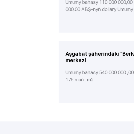
Umumy bahasy 110 000 000,00
000,00 ABŞ-nyň dollary Umumy
Aşgabat şäherindäki “Berk
merkezi
Umumy bahasy 540 000 000 ,0
175 müň . m
2