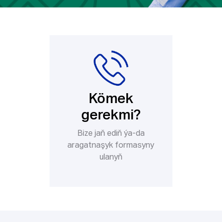
Kömek
gerekmi?
Bize jaň ediň ýa-da
aragatnaşyk formasyny
ulanyň