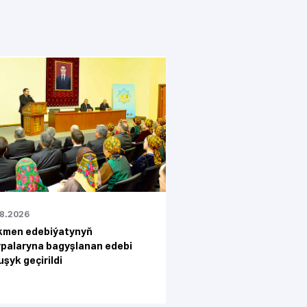
08.2026
kmen edebiýatynyň
ypalaryna bagyşlanan edebi
şyk geçirildi