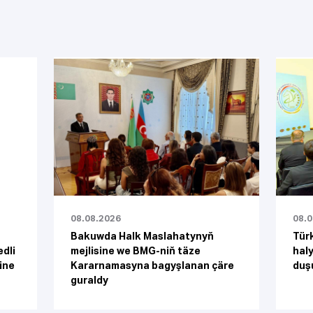
08.08.2026
08.
Bakuwda Halk Maslahatynyň
Tür
dli
mejlisine we BMG-niň täze
hal
ine
Kararnamasyna bagyşlanan çäre
duşu
guraldy