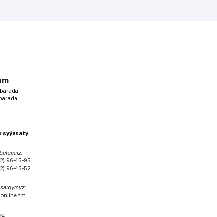
am
 barada
 barada
ik syýasaty
 belgimiz:
2) 96-46-96
2) 96-46-52
 salgymyz:
@online.tm
yz: