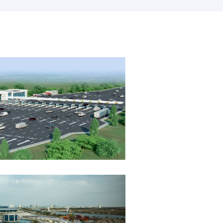
karzlaryň berilýändigini habar
berýär.