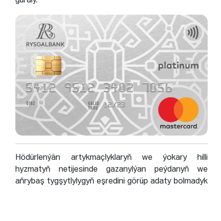
guraly.
Hödürlenýän artykmaçlyklaryň we ýokary hilli
hyzmatyň netijesinde gazanylýan peýdanyň we
aňrybaş tygşytlylygyň eşredini görüp adaty bolmadyk
we ajaýyp durmuşyň mümkinçiliklerinden lezzet alyň.