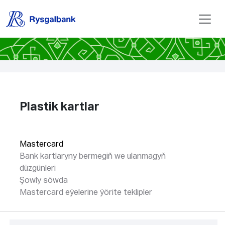
Plastik kartlar
Mastercard
Bank kartlaryny bermegiň we ulanmagyň
düzgünleri
Şowly söwda
Mastercard eýelerine ýörite teklipler