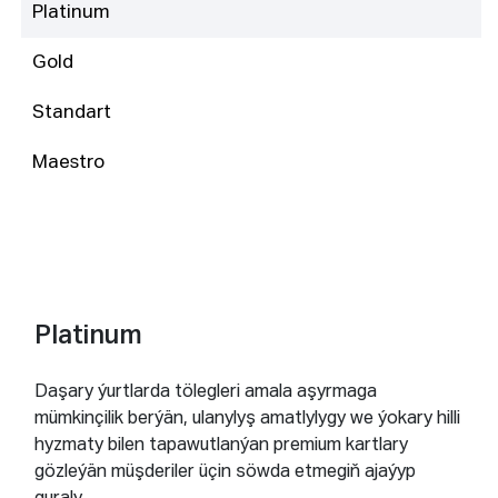
Platinum
Gold
Standart
Maestro
Platinum
Daşary ýurtlarda tölegleri amala aşyrmaga
mümkinçilik berýän, ulanylyş amatlylygy we ýokary hilli
hyzmaty bilen tapawutlanýan premium kartlary
gözleýän müşderiler üçin söwda etmegiň ajaýyp