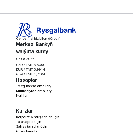
Geljegiňizi biz bilen dörediň!
Merkezi Bankyň
walýuta kursy
07.08.2026
USD / TMT 3.5000
EUR / TMT 3,9914
GBP / TMT 4,7404
Hasaplar
Töleg-kassa amallary
Multiwalýuta amallary
Nyrhlar
Karzlar
Korporatiw müşderiler üçin
Telekeçiler üçin
Şahsy taraplar üçin
Girew barada