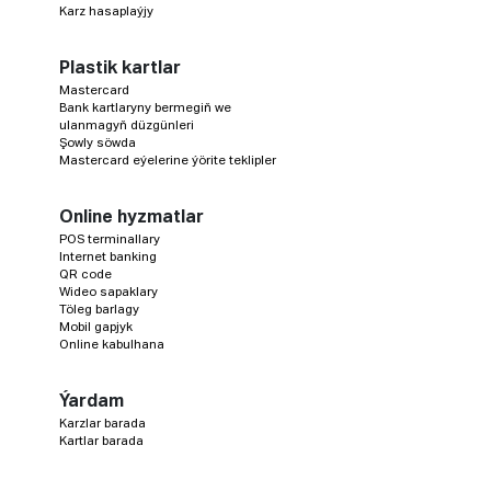
Karz hasaplaýjy
Plastik kartlar
Mastercard
Bank kartlaryny bermegiň we
ulanmagyň düzgünleri
Şowly söwda
Mastercard eýelerine ýörite teklipler
Online hyzmatlar
POS terminallary
Internet banking
QR code
Wideo sapaklary
Töleg barlagy
Mobil gapjyk
Online kabulhana
Ýardam
Karzlar barada
Kartlar barada