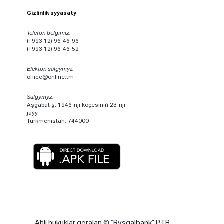
Gizlinlik syýasaty
Telefon belgimiz:
(+993 12) 96-46-96
(+993 12) 96-46-52
Elekton salgymyz:
office@online.tm
Salgymyz:
Aşgabat ş. 1946-nji köçesiniň 23-nji
jaýy
Türkmenistan, 744000
Ähli hukuklar goralan © “Rysgalbank” PTB