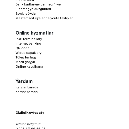
Bank kartlaryny bermegiň we
ulanmagyň düzgünleri
Şowly söwda
Mastercard eýelerine ýörite teklipler
Online hyzmatlar
POS terminallary
Internet banking
QR code
Wideo sapaklary
Töleg barlagy
Mobil gapjyk
Online kabulhana
Ýardam
Karzlar barada
Kartlar barada
Gizlinlik syýasaty
Telefon belgimiz:
(+993 12) 96-46-96