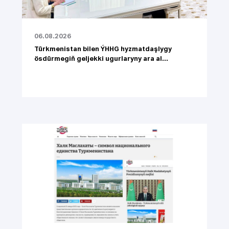
06.08.2026
Türkmenistan bilen ÝHHG hyzmatdaşlygy
ösdürmegiň geljekki ugurlaryny ara al...