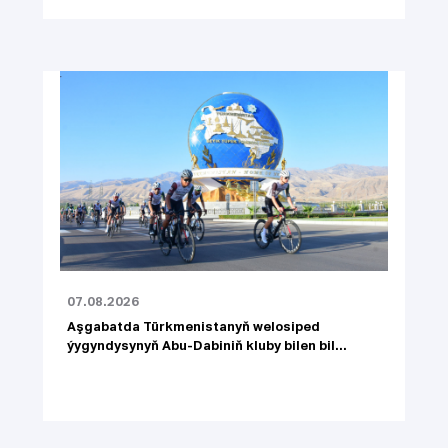
07.08.2026
Aşgabatda Türkmenistanyň welosiped
ýygyndysynyň Abu-Dabiniň kluby bilen bil...