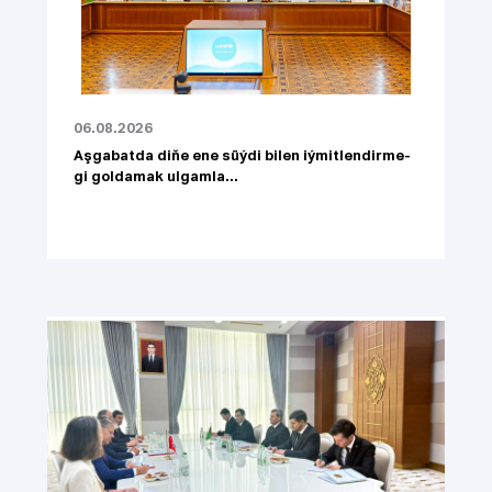
06.08.2026
Aşgabatda di­ňe ene süý­di bi­len iý­mit­len­dir­me­
gi gol­da­mak ul­gam­la...