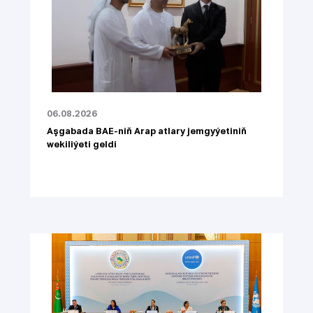
06.08.2026
Aşgabada BAE-niň Arap atlary jemgyýetiniň
wekiliýeti geldi