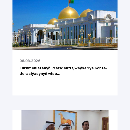
06.08.2026
Türk­me­nis­ta­nyň Prezidenti Şweý­sa­ri­ýa Kon­fe­
de­ra­si­ýa­sy­nyň wi­se...