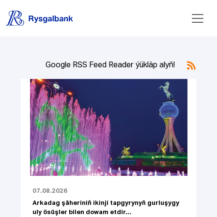
Google RSS Feed Reader ýükläp alyň!
07.08.2026
Arkadag şäheriniň ikinji tapgyrynyň gurluşygy
uly ösüşler bilen dowam etdir...