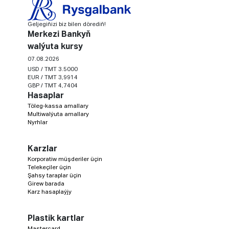
Geljegiňizi biz bilen dörediň!
Merkezi Bankyň
walýuta kursy
07.08.2026
USD / TMT 3.5000
EUR / TMT 3,9914
GBP / TMT 4,7404
Hasaplar
Töleg-kassa amallary
Multiwalýuta amallary
Nyrhlar
Karzlar
Korporatiw müşderiler üçin
Telekeçiler üçin
Şahsy taraplar üçin
Girew barada
Karz hasaplaýjy
Plastik kartlar
Mastercard