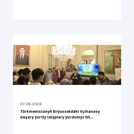
07.08.2026
Türkmenistanyň Brýusseldäki ilçihanasy
daşary ýurtly talyplary ýurdumyz bil...