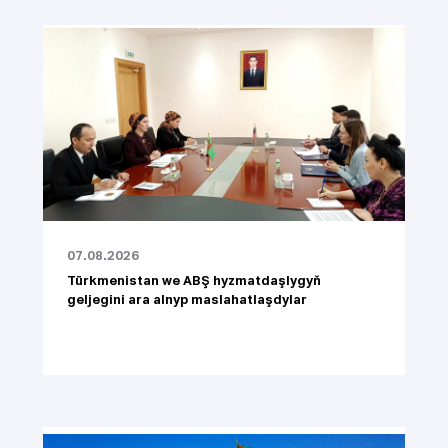
07.08.2026
Türkmenistan we ABŞ hyzmatdaşlygyň
geljegini ara alnyp maslahatlaşdylar