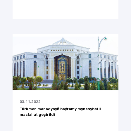
03.11.2022
Türkmen manadynyň baýramy mynasybetli
maslahat geçirildi