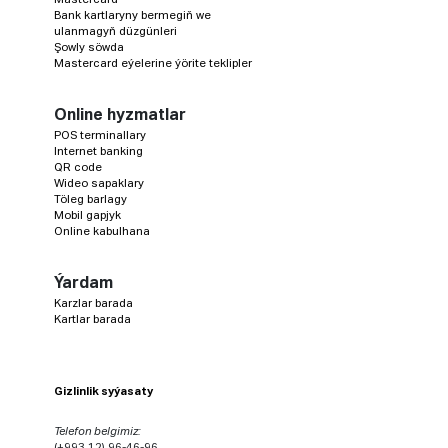
Bank kartlaryny bermegiň we
ulanmagyň düzgünleri
Şowly söwda
Mastercard eýelerine ýörite teklipler
Online hyzmatlar
POS terminallary
Internet banking
QR code
Wideo sapaklary
Töleg barlagy
Mobil gapjyk
Online kabulhana
Ýardam
Karzlar barada
Kartlar barada
Gizlinlik syýasaty
Telefon belgimiz:
(+993 12) 96-46-96