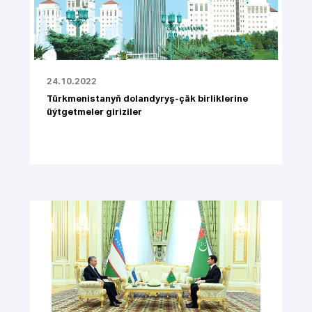
24.10.2022
Türkmenistanyň dolandyryş-çäk birliklerine
üýtgetmeler giriziler