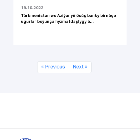
19.10.2022
Türkmenistan we Aziýanyň ösüş banky birnäçe
ugurlar boýunça hyzmatdaşlygy b...
« Previous
Next »