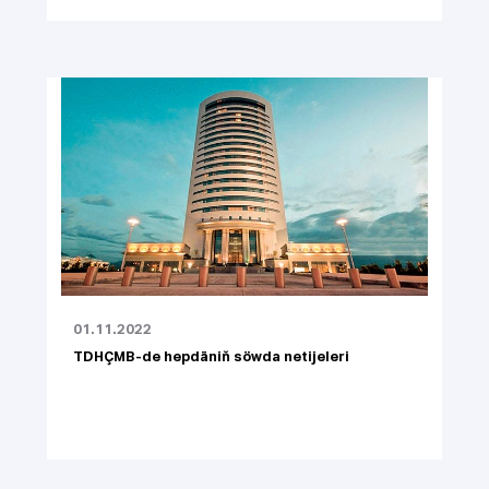
01.11.2022
TDHÇMB-de hepdäniň söwda netijeleri