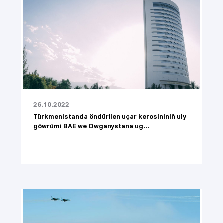
26.10.2022
Türkmenistanda öndürilen uçar kerosininiň uly
göwrümi BAE we Owganystana ug...