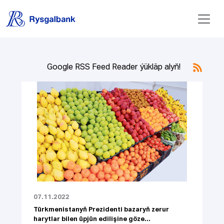
Google RSS Feed Reader ýükläp alyň!
07.11.2022
Türkmenistanyň Prezidenti bazaryň zerur
harytlar bilen üpjün edilişine göze...