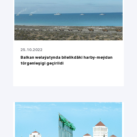
25.10.2022
Balkan welaýatynda bilelikdäki harby-meýdan
türgenleşigi geçirildi