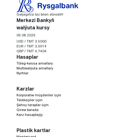
Geljegiňizi biz bilen dörediň!
Merkezi Bankyň
walýuta kursy
06.08.2026
USD / TMT 3.5000
EUR / TMT 3,9914
GBP / TMT 4,7404
Hasaplar
Töleg-kassa amallary
Multiwalýuta amallary
Nyrhlar
Karzlar
Korporatiw müşderiler üçin
Telekeçiler üçin
Şahsy taraplar üçin
Girew barada
Karz hasaplaýjy
Plastik kartlar
Mastercard