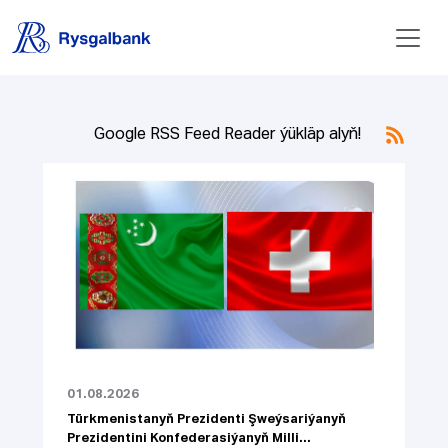
Google RSS Feed Reader ýükläp alyň!
01.08.2026
Türkmenistanyň Prezidenti Şweýsariýanyň
Prezidentini Konfederasiýanyň Milli...