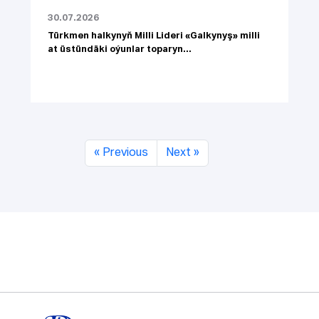
30.07.2026
Türkmen halkynyň Milli Lideri «Galkynyş» milli
at üstündäki oýunlar toparyn...
« Previous
Next »