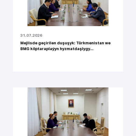
31.07.2026
Mejlisde geçirilen duşuşyk: Türkmenistan we
BMG köptaraplaýyn hyzmatdaşlygy...