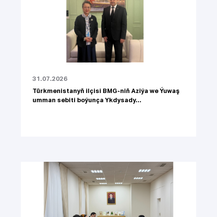
31.07.2026
Türkmenistanyň ilçisi BMG-niň Aziýa we Ýuwaş
umman sebiti boýunça Ykdysady...