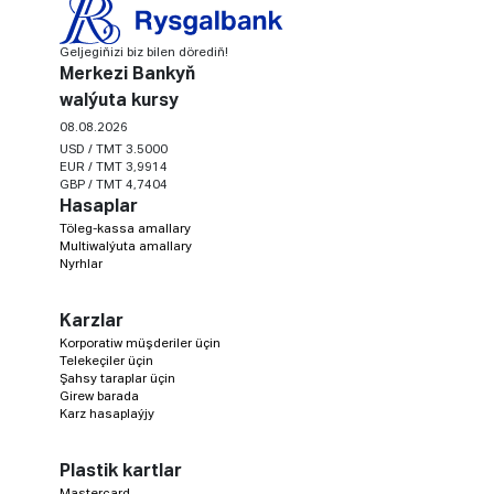
Geljegiňizi biz bilen dörediň!
Merkezi Bankyň
walýuta kursy
08.08.2026
USD / TMT 3.5000
EUR / TMT 3,9914
GBP / TMT 4,7404
Hasaplar
Töleg-kassa amallary
Multiwalýuta amallary
Nyrhlar
Karzlar
Korporatiw müşderiler üçin
Telekeçiler üçin
Şahsy taraplar üçin
Girew barada
Karz hasaplaýjy
Plastik kartlar
Mastercard