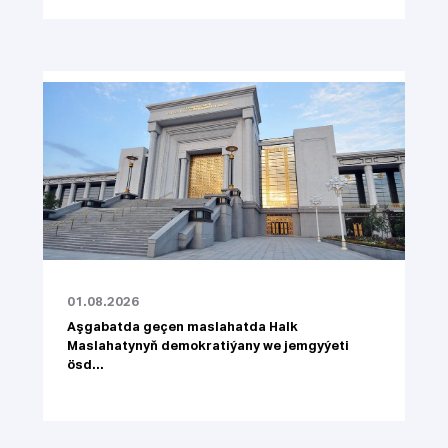
01.08.2026
Aşgabatda geçen maslahatda Halk
Maslahatynyň demokratiýany we jemgyýeti
ösd...