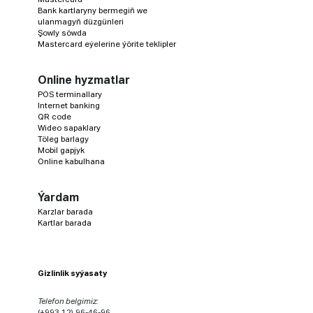
Bank kartlaryny bermegiň we
ulanmagyň düzgünleri
Şowly söwda
Mastercard eýelerine ýörite teklipler
Online hyzmatlar
POS terminallary
Internet banking
QR code
Wideo sapaklary
Töleg barlagy
Mobil gapjyk
Online kabulhana
Ýardam
Karzlar barada
Kartlar barada
Gizlinlik syýasaty
Telefon belgimiz:
(+993 12) 96-46-96