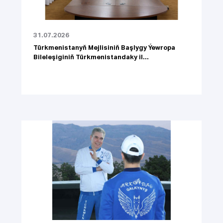
31.07.2026
Türkmenistanyň Mejlisiniň Başlygy Ýewropa
Bileleşiginiň Türkmenistandaky il...