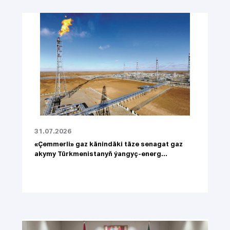
31.07.2026
«Çemmerli» gaz känindäki täze senagat gaz
akymy Türkmenistanyň ýangyç-energ...