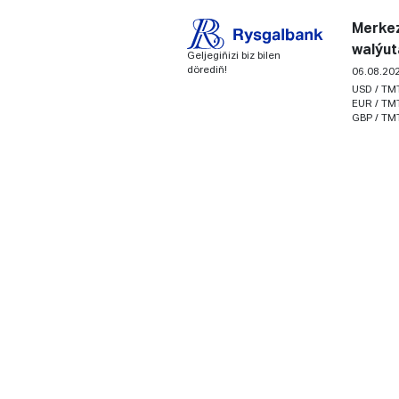
Merkez
walýut
Geljegiňizi biz bilen
dörediň!
06.08.20
USD / TM
EUR / TM
GBP / TM