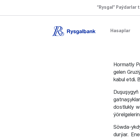
“Rysgal” Paýdarlar t
Hasaplar
Hormatly P
gelen Gruzi
kabul etdi.
B
Duşuşygyň 
gatnaşykla
dostlukly 
ýörelgeleri
Söwda-ykdy
durýar. En