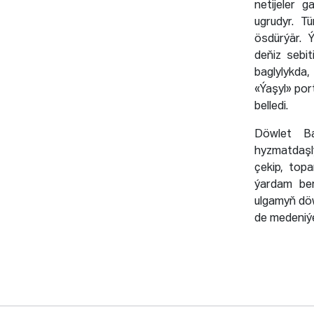
netijeler g
ugrudyr. Tü
ösdürýär. 
deňiz sebit
baglylykda
«Ýaşyl» por
belledi.
Döwlet Ba
hyzmatdaşl
çekip, topa
ýardam ber
ulgamyň dö
de medeniýe