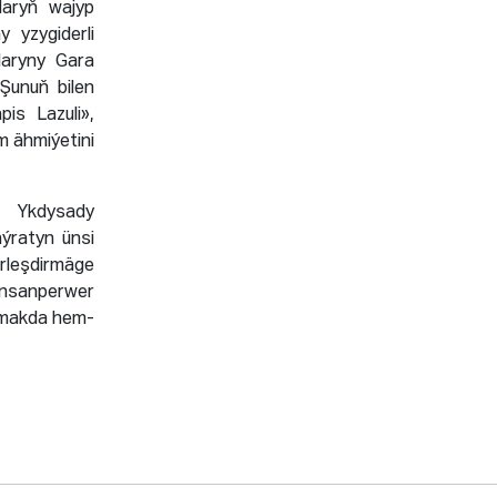
klaryň wajyp
y yzygiderli
laryny Gara
 Şunuň bilen
is Lazuli»,
m ähmiýetini
e Ykdysady
ýratyn ünsi
irleşdirmäge
ynsanperwer
rmakda hem-