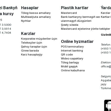
i Bankyň
Hasaplar
Plastik kartlar
Ýard
Töleg-kassa amallary
Mastercard
Karzlar
a kursy
Multiwalýuta amallary
Bank kartlaryny bermegiň we
Kartlar
26
Nyrhlar
ulanmagyň düzgünleri
T 3.5000
Şowly söwda
T 3,9914
Mastercard eýelerine ýörite teklipler
T 4,7404
Karzlar
Gizlinl
Korporatiw müşderiler üçin
Online hyzmatlar
Telekeçiler üçin
Telefon
Şahsy taraplar üçin
POS terminallary
(+993 1
Girew barada
Internet banking
(+993 1
Karz hasaplaýjy
QR code
Wideo sapaklary
Töleg barlagy
Elekton
Mobil gapjyk
office
Online kabulhana
Salgym
Aşgabat
jaýy
Türkme