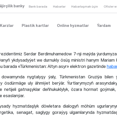
äjirçilik banky
Bank barada
Habarlar
Habarlaşmak üçin
Ofisler 
Karzlar
Plastik kartlar
Online hyzmatlar
Ýardam
rezidentimiz Serdar Berdimuhamedow 7-nji maýda ýurdumyza 
ýanyň ykdysadyýet we durnukly ösüş ministri hanym Mariam K
u barada «Türkmenistan: Altyn asyr» elektron gazetinde
habar
dowamynda nygtalyşy ýaly, Türkmenistan Gruziýa bilen 
ry ösdürmäge uly ähmiýet berýär. Ýurtlarymyzyň arasyndak
we netijeli gatnaşyklar deňhukuklylyk, özara hormat goýmak
ne esaslanýar.
sady hyzmatdaşlyk döwletara dialogyň möhüm ugurlarynyň
ergetika, senagat, saglygy goraýyş ulgamlarynda hyzmatda