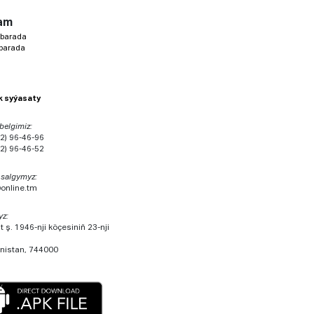
am
 barada
 barada
ik syýasaty
 belgimiz:
2) 96-46-96
2) 96-46-52
 salgymyz:
@online.tm
yz:
 ş. 1946-nji köçesiniň 23-nji
nistan, 744000