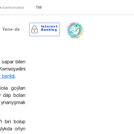
TM
we bankomatlar
Internet
Ýene-de
Banking
sapar bilen
wriwişwilini
 berildi
.
ýola goýlan
y däp bolan
, ynanyşmak
 biri bolup
şlykda oňyn