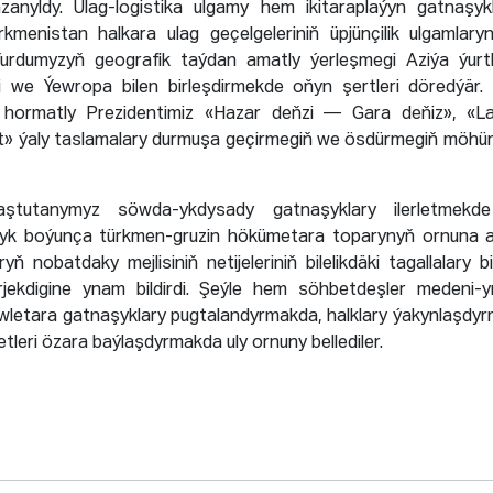
azanyldy. Ulag-logistika ulgamy hem ikitaraplaýyn gatnaşy
rkmenistan halkara ulag geçelgeleriniň üpjünçilik ulgamlaryn
Ýurdumyzyň geografik taýdan amatly ýerleşmegi Aziýa ýurt
i we Ýewropa bilen birleşdirmekde oňyn şertleri döredýär.
, hormatly Prezidentimiz «Hazar deňzi — Gara deňiz», «Lap
t» ýaly taslamalary durmuşa geçirmegiň we ösdürmegiň möhü
ştutanymyz söwda-ykdysady gatnaşyklary ilerletmekd
yk boýunça türkmen-gruzin hökümetara toparynyň ornuna a
ryň nobatdaky mejlisiniň netijeleriniň bilelikdäki tagallalary b
jekdigine ynam bildirdi. Şeýle hem söhbetdeşler medeni-
wletara gatnaşyklary pugtalandyrmakda, halklary ýakynlaşdy
tleri özara baýlaşdyrmakda uly ornuny bellediler.