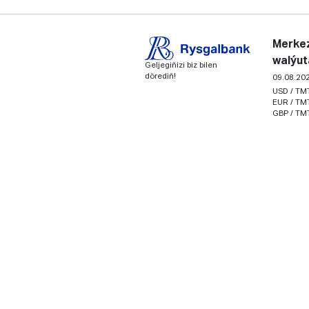
Merkez
walýut
Geljegiňizi biz bilen
dörediň!
09.08.20
USD / TM
EUR / TM
GBP / TM