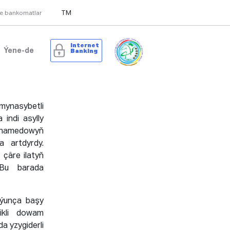
TM
we bankomatlar
Internet
Ýene-de
Banking
mynasybetli
 indi asylly
muhamedowyň
 artdyrdy.
çäre ilatyň
 Bu barada
oýunça başy
ikli dowam
a yzygiderli