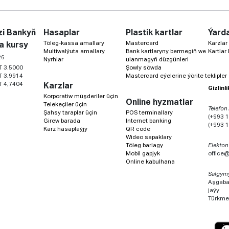
i Bankyň
Hasaplar
Plastik kartlar
Ýard
Töleg-kassa amallary
Mastercard
Karzlar
a kursy
Multiwalýuta amallary
Bank kartlaryny bermegiň we
Kartlar
26
Nyrhlar
ulanmagyň düzgünleri
T 3.5000
Şowly söwda
T 3,9914
Mastercard eýelerine ýörite teklipler
T 4,7404
Karzlar
Gizlinl
Korporatiw müşderiler üçin
Online hyzmatlar
Telekeçiler üçin
Telefon
Şahsy taraplar üçin
POS terminallary
(+993 1
Girew barada
Internet banking
(+993 1
Karz hasaplaýjy
QR code
Wideo sapaklary
Töleg barlagy
Elekton
Mobil gapjyk
office
Online kabulhana
Salgym
Aşgabat
jaýy
Türkme