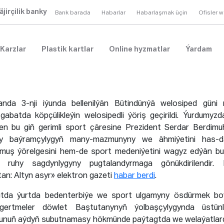
äjirçilik banky
Bank barada
Habarlar
Habarlaşmak üçin
Ofisler 
Karzlar
Plastik kartlar
Online hyzmatlar
Ýardam
anda 3-nji iýunda bellenilýän Bütindünýä welosiped güni 
abatda köpçülikleýin welosipedli ýöriş geçirildi. Ýurdumyzda
en bu giň gerimli sport çäresine Prezident Serdar Berdi
y baýramçylygyň many-mazmunyny we ähmiýetini has-da
muş ýörelgesini hem-de sport medeniýetini wagyz edýän bu 
ruhy sagdynlygyny pugtalandyrmaga gönükdirilendir.
an: Altyn asyr» elektron gazeti
habar berdi
.
gtda ýurtda bedenterbiýe we sport ulgamyny ösdürmek b
zgertmeler döwlet Baştutanynyň ýolbaşçylygynda üstünl
 Munuň aýdyň subutnamasy hökmünde paýtagtda we welaýatlard