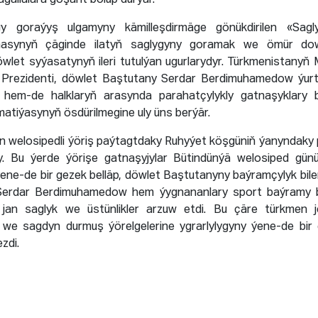
gallalara goşant bolup durýar.
ygy goraýyş ulgamyny kämilleşdirmäge gönükdirilen «Sag
asynyň çäginde ilatyň saglygyny goramak we ömür dow
wlet syýasatynyň ileri tutulýan ugurlarydyr. Türkmenistanyň Mi
ň Prezidenti, döwlet Baştutany Serdar Berdimuhamedow ýurt
ň hem-de halklaryň arasynda parahatçylykly gatnaşyklary 
matiýasynyň ösdürilmegine uly üns berýär.
in welosipedli ýöriş paýtagtdaky Ruhyýet köşgüniň ýanyndaky
. Bu ýerde ýörişe gatnaşyjylar Bütindünýä welosiped günü
ýene-de bir gezek belläp, döwlet Baştutanyny baýramçylyk bilen
Serdar Berdimuhamedow hem ýygnananlary sport baýramy bi
 jan saglyk we üstünlikler arzuw etdi. Bu çäre türkmen j
ni we sagdyn durmuş ýörelgelerine ygrarlylygyny ýene-de bir
zdi.