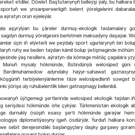
hereket etdiler. Döwlet Baştutanynyň belleýşi ýaly, bu halkara
sportuň we ynsanperwerligiň belent ýörelgelerini dabaralan
 aýratyn orun eýeleýär.
la aşyrylýan bu çäreler durmuş-ekologik taslamalary 
sagdyn durmuş ýörelgesini berkitmek maksadyny daşaýar. We
mlar üçin iň elýeterli we peýdaly sport ugurlarynyň biri bolu
aryň ruhy we beden taýdan kämil bolup ýetişmeginde möhüm 
jesinde ýaş nesillere, aýratyn-da kömege mätäç çagalara yzyg
r. Munuň mysaly hökmünde, Bütindünýä welosiped güni 
y Berdimuhamedow adyndaky haýyr-sahawat gaznasyn
 köşgüniň terbiýelenýänlerine täze welosipedleriň sowgat 
nki ýörişe uly ruhubelentlik bilen gatnaşmagy bellenildi.
owanyň üýtgemegi şertlerinde welosiped ekologik taýdan i
lag serişdesi hökmünde öňe çykýar. Türkmenistan ekologik a
äge durnukly ösüşiň esasy şerti hökmünde garaýar hem-
ekologiýa diplomatiýasyny işjeň ösdürýär. Ýurduň halkara ko
we sebit derejesindäki başlangyçlary daşky gurşawy gora