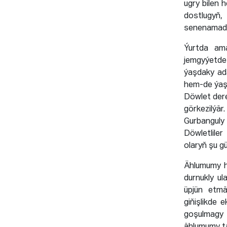
ugry bilen 
dostlugyň, 
senenamada
Ýurtda ama
jemgyýetde 
ýaşdaky ada
hem-de ýaşl
Döwlet dere
görkezilýä
Gurbangul
Döwletliler
olaryň şu gü
Ählumumy h
durnukly u
üpjün etm
giňişlikde 
goşulmagy 