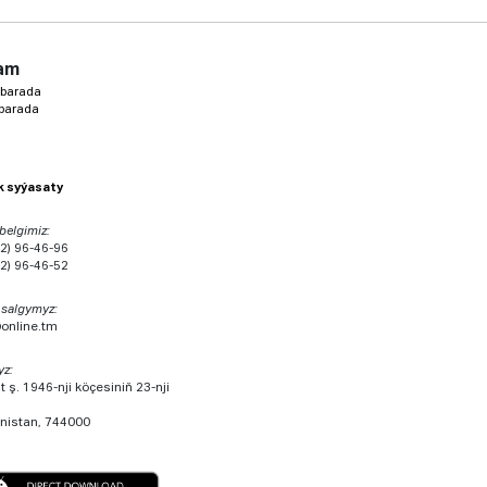
am
 barada
 barada
ik syýasaty
 belgimiz:
2) 96-46-96
2) 96-46-52
 salgymyz:
@online.tm
yz:
 ş. 1946-nji köçesiniň 23-nji
nistan, 744000