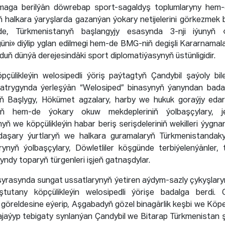
nmaga berilýän döwrebap sport-sagaldyş toplumlaryny hem
iň halkara ýaryşlarda gazanýan ýokary netijelerini görkezmek 
ikde, Türkmenistanyň başlangyjy esasynda 3-nji iýunyň 
üni» diýlip yglan edilmegi hem-de BMG-niň degişli Kararnamal
rduň dünýä derejesindäki sport diplomatiýasynyň üstünligidir.
pçülikleýin welosipedli ýöriş paýtagtyň Çandybil şaýoly b
çatrygynda ýerleşýän “Welosiped” binasynyň ýanyndan badal
iň Başlygy, Hökümet agzalary, harby we hukuk goraýjy edara
leriň hem-de ýokary okuw mekdepleriniň ýolbaşçylary, je
yň we köpçülikleýin habar beriş serişdeleriniň wekilleri ýygnan
aşary ýurtlaryň we halkara guramalaryň Türkmenistandaky
rynyň ýolbaşçylary, Döwletliler köşgünde terbiýelenýänler, 
ndy toparyň türgenleri işjeň gatnaşdylar.
syrasynda sungat ussatlarynyň ýetiren aýdym-sazly çykyşlar
tutany köpçülikleýin welosipedli ýörişe badalga berdi. G
 göreldesine eýerip, Aşgabadyň gözel binagärlik keşbi we Kö
 ajaýyp tebigaty synlanýan Çandybil we Bitarap Türkmenistan 