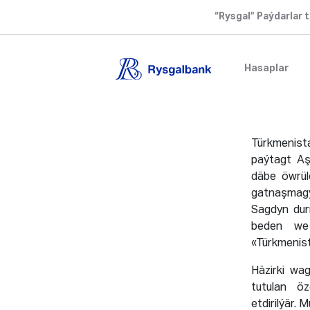
“Rysgal” Paýdarlar t
Hasaplar
Türkmenist
paýtagt Aşg
däbe öwrül
gatnaşmag
Sagdyn dur
beden we 
«Türkmenist
Häzirki wa
tutulan ö
etdirilýär.