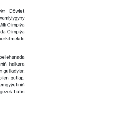
lyk» Döwlet
amlylygyny
lli Olimpiýa
da Olimpiýa
berkitmekde
 pellehanada
niň halkara
 gutladylar.
len gutlap,
emgyýetiniň
 gezek bütin