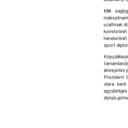
ählumumy ta
Milli sagl
maksatnam
uzaltmak dö
komitetini
hereketini
sport diplo
Köpçülikleý
tamamlandy
ähmiýetini 
Prezident 
olara berk
agzybirligi
dünýä görke