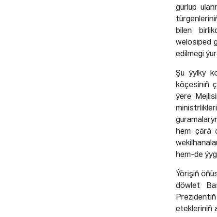
gurlup ula
türgenlerin
bilen birl
welosiped g
edilmegi ýu
Şu ýylky kö
köçesiniň 
ýere Mejlis
ministrlik
guramalaryn
hem çärä d
wekilhanala
hem-de ýygy
Ýörişiň öňü
döwlet Baş
Prezidentiň
etekleriniň