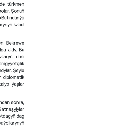
-de türkmen
bolar. Şonuň
«Bütindünýä
arynyň kabul
ilen Bekrewe
ga aldy. Bu
laryň, dürli
mgyýetçilik
dylar. Şeýle
 diplomatik
talyp ýaşlar
yndan soňra,
atnaşyjylar
petdagyň dag
şaýollarynyň