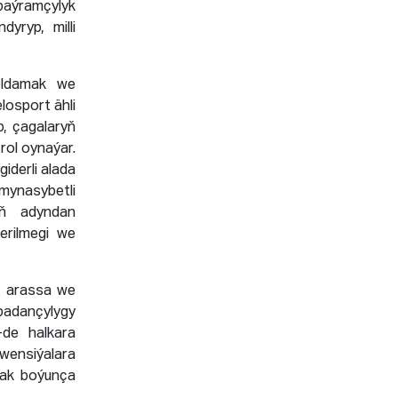
 baýramçylyk
dyryp, milli
goldamak we
losport ähli
p, çagalaryň
rol oynaýar.
iderli alada
mynasybetli
yň adyndan
berilmegi we
ň arassa we
badançylygy
de halkara
nwensiýalara
mak boýunça