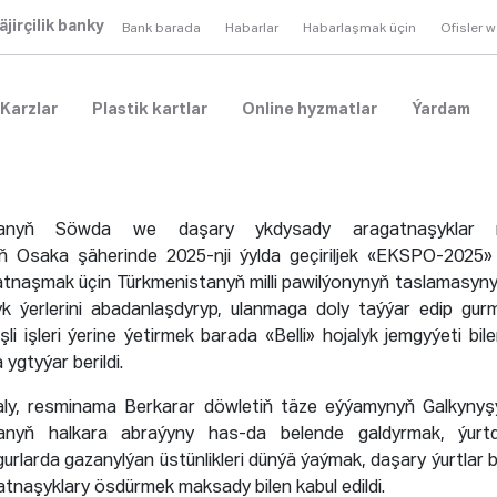
äjirçilik banky
Bank barada
Habarlar
Habarlaşmak üçin
Ofisler 
Karzlar
Plastik kartlar
Online hyzmatlar
Ýardam
tanyň Söwda we daşary ykdysady aragatnaşyklar min
ň Osaka şäherinde 2025-nji ýylda geçiriljek «EKSPO-2025»
atnaşmak üçin Türkmenistanyň milli pawilýonynyň taslamasy
k ýerlerini abadanlaşdyryp, ulanmaga doly taýýar edip gu
işli işleri ýerine ýetirmek barada «Belli» hojalyk jemgyýeti bi
ygtyýar berildi.
i ýaly, resminama Berkarar döwletiň täze eýýamynyň Galkyny
tanyň halkara abraýyny has-da belende galdyrmak, ýurt
urlarda gazanylýan üstünlikleri dünýä ýaýmak, daşary ýurtlar 
tnaşyklary ösdürmek maksady bilen kabul edildi.