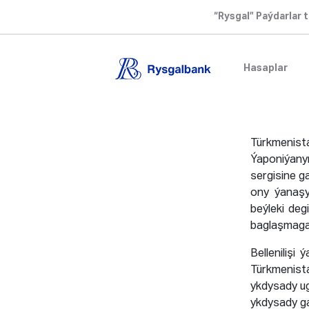
“Rysgal” Paýdarlar t
Hasaplar
Türkmenis
Ýaponiýany
sergisine g
ony ýanaşy
beýleki deg
baglaşmaga 
Belleniliş
Türkmenis
ykdysady ug
ykdysady ga