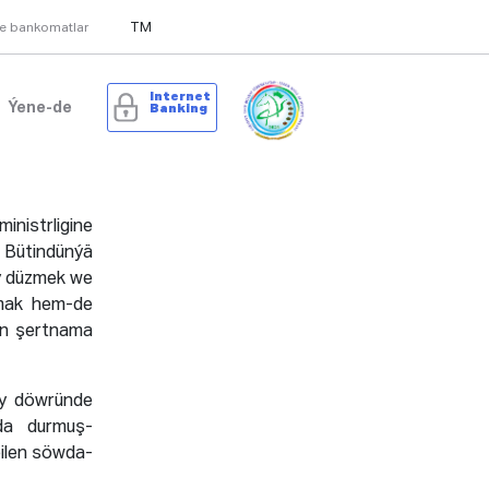
TM
we bankomatlar
Internet
Ýene-de
Banking
istrligine
 Bütindünýä
ny düzmek we
rmak hem-de
len şertnama
şy döwründe
da durmuş-
bilen söwda-