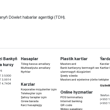
nyň Döwlet habarlar agentligi (TDH).
i Bankyň
Hasaplar
Plastik kartlar
Ýard
Töleg-kassa amallary
Mastercard
Karzlar
a kursy
Multiwalýuta amallary
Bank kartlaryny bermegiň we
Kartlar
26
Nyrhlar
ulanmagyň düzgünleri
T 3.5000
Şowly söwda
T 3,9914
Mastercard eýelerine ýörite teklipler
T 4,7404
Karzlar
Gizlinl
Korporatiw müşderiler üçin
Online hyzmatlar
Telekeçiler üçin
Telefon
Şahsy taraplar üçin
POS terminallary
(+993 1
Girew barada
Internet banking
(+993 1
Karz hasaplaýjy
QR code
Wideo sapaklary