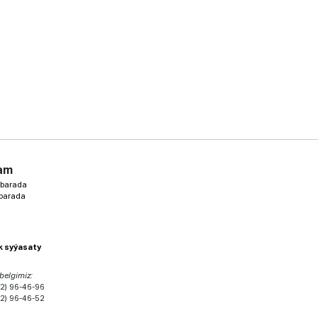
am
 barada
 barada
ik syýasaty
 belgimiz:
2) 96-46-96
2) 96-46-52