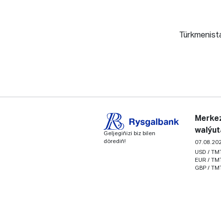
Türkmenista
Merkez
walýut
Geljegiňizi biz bilen
dörediň!
07.08.20
USD / TM
EUR / TM
GBP / TM