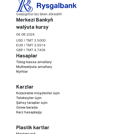
Geljegiňizi biz bilen dörediň!
Merkezi Bankyň
walýuta kursy
06.08.2026
USD / TMT 3.5000
EUR / TMT 3,9914
GBP / TMT 4,7404
Hasaplar
Töleg-kassa amallary
Multiwalýuta amallary
Nyrhlar
Karzlar
Korporatiw müşderiler üçin
Telekeçiler üçin
Şahsy taraplar üçin
Girew barada
Karz hasaplaýjy
Plastik kartlar
Mastercard