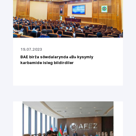
19.07.2023
BAE birža söwdalarynda «B» kysymly
karbamide isleg bildirdiler