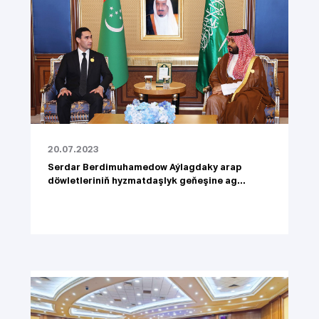
20.07.2023
Serdar Berdimuhamedow Aýlagdaky arap
döwletleriniň hyzmatdaşlyk geňeşine ag...