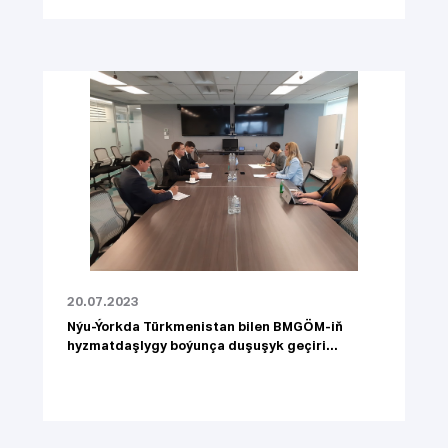
20.07.2023
Nýu-Ýorkda Türkmenistan bilen BMGÖM-iň
hyzmatdaşlygy boýunça duşuşyk geçiri...