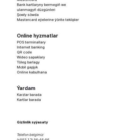
Bank kartlaryny bermegiň we
ulanmagyň düzgünleri
Şowly söwda
Mastercard eýelerine ýörite teklipler
Online hyzmatlar
POS terminallary
Internet banking
QR code
Wideo sapaklary
Töleg barlagy
Mobil gapjyk
Online kabulhana
Ýardam
Karzlar barada
Kartlar barada
Gizlinlik syýasaty
Telefon belgimiz:
(+993 12) 96-46-96