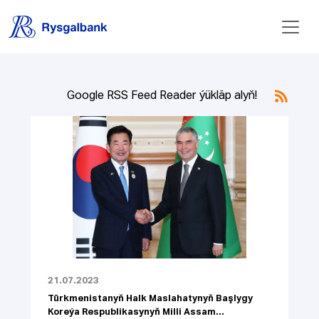
Google RSS Feed Reader ýükläp alyň!
21.07.2023
Türkmenistanyň Halk Maslahatynyň Başlygy
Koreýa Respublikasynyň Milli Assam...