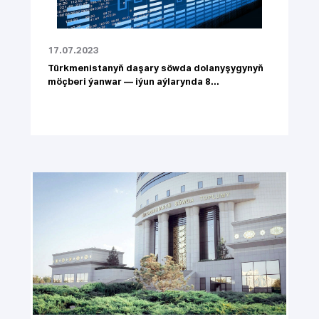
17.07.2023
Türkmenistanyň daşary söwda dolanyşygynyň
möçberi ýanwar — iýun aýlarynda 8...