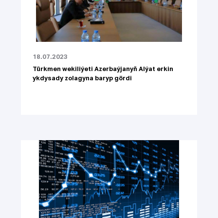
18.07.2023
Türkmen wekiliýeti Azerbaýjanyň Alýat erkin
ykdysady zolagyna baryp gördi