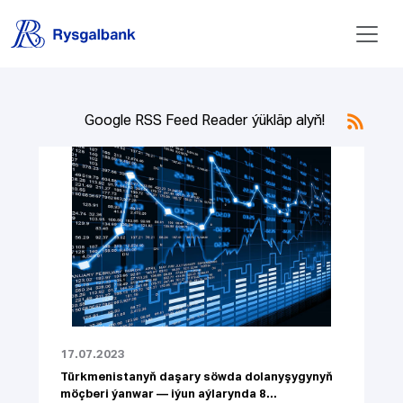
Google RSS Feed Reader ýükläp alyň!
17.07.2023
Türkmenistanyň daşary söwda dolanyşygynyň
möçberi ýanwar — iýun aýlarynda 8...