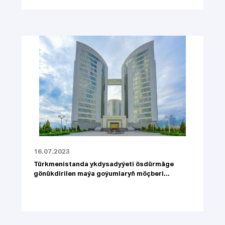
16.07.2023
Türkmenistanda ykdysadyýeti ösdürmäge
gönükdirilen maýa goýumlaryň möçberi...