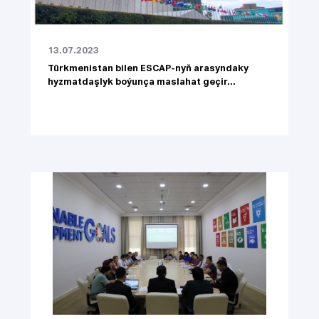
13.07.2023
Türkmenistan bilen ESCAP-nyň arasyndaky
hyzmatdaşlyk boýunça maslahat geçir...