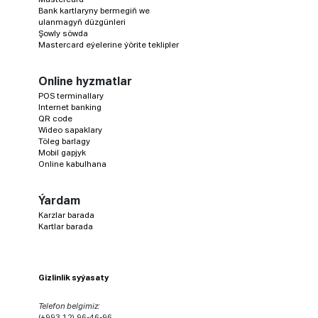
Bank kartlaryny bermegiň we
ulanmagyň düzgünleri
Şowly söwda
Mastercard eýelerine ýörite teklipler
Online hyzmatlar
POS terminallary
Internet banking
QR code
Wideo sapaklary
Töleg barlagy
Mobil gapjyk
Online kabulhana
Ýardam
Karzlar barada
Kartlar barada
Gizlinlik syýasaty
Telefon belgimiz:
(+993 12) 96-46-96