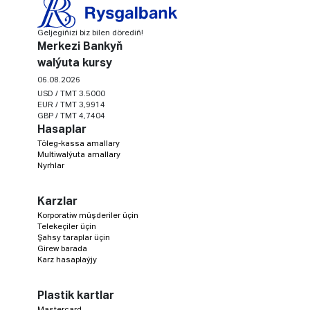
Geljegiňizi biz bilen dörediň!
Merkezi Bankyň
walýuta kursy
06.08.2026
USD / TMT 3.5000
EUR / TMT 3,9914
GBP / TMT 4,7404
Hasaplar
Töleg-kassa amallary
Multiwalýuta amallary
Nyrhlar
Karzlar
Korporatiw müşderiler üçin
Telekeçiler üçin
Şahsy taraplar üçin
Girew barada
Karz hasaplaýjy
Plastik kartlar
Mastercard