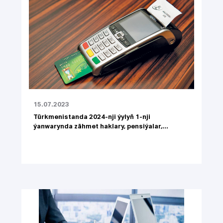
15.07.2023
Türkmenistanda 2024-nji ýylyň 1-nji
ýanwarynda zähmet haklary, pensiýalar,...