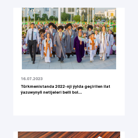
16.07.2023
Türkmenistanda 2022-nji ýylda geçirilen ilat
ýazuwynyň netijeleri belli bol...