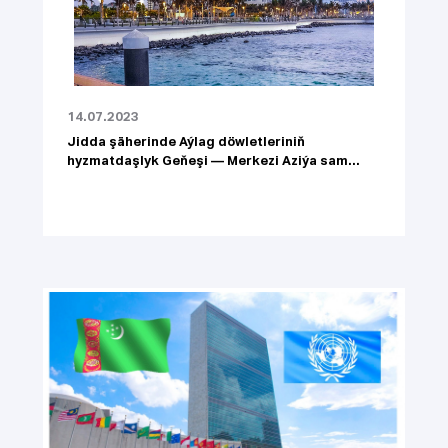
14.07.2023
Jidda şäherinde Aýlag döwletleriniň
hyzmatdaşlyk Geňeşi — Merkezi Aziýa sam...