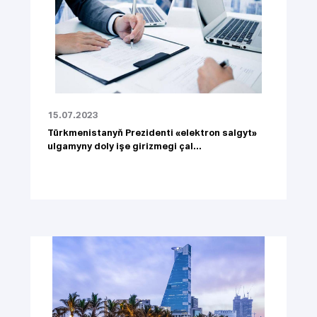
15.07.2023
Türkmenistanyň Prezidenti «elektron salgyt»
ulgamyny doly işe girizmegi çal...