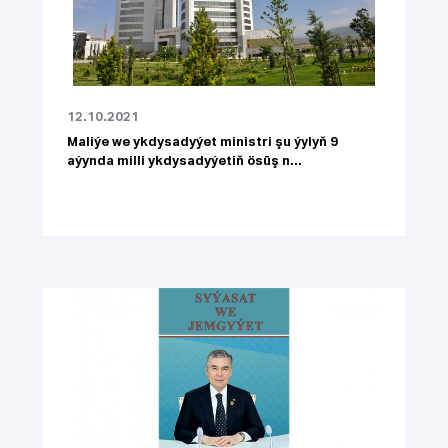
12.10.2021
Maliýe we ykdysadyýet ministri şu ýylyň 9
aýynda milli ykdysadyýetiň ösüş n...