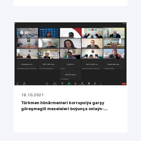
18.10.2021
Türkmen hünärmenleri korrupsiýa garşy
göreşmegiň meseleleri boýunça onlaýn-...