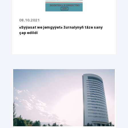
08.10.2021
«Syýasat we jemgyýet» žurnalynyň täze sany
çap edildi