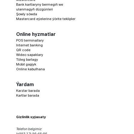
Bank kartlaryny bermegiň we
ulanmagyň düzgünleri
Şowly söwda
Mastercard eýelerine ýörite teklipler
Online hyzmatlar
POS terminallary
Internet banking
QR code
Wideo sapaklary
Töleg barlagy
Mobil gapjyk
Online kabulhana
Ýardam
Karzlar barada
Kartlar barada
Gizlinlik syýasaty
Telefon belgimiz:
(+993 12) 96-46-96