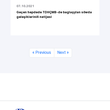
07.10.2021
Geçen hepdede TDHÇMB-de baglaşylan söwda
geleşikleriniň netijesi
« Previous
Next »