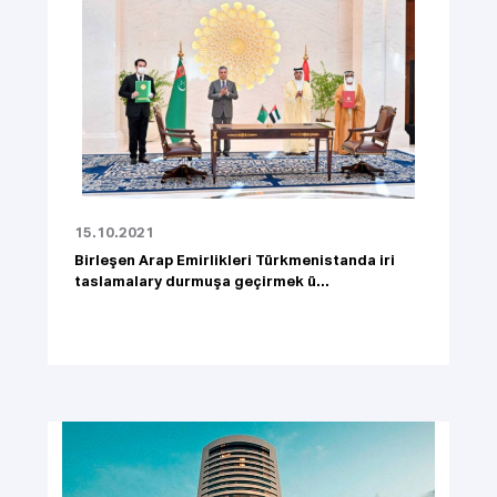
15.10.2021
Birleşen Arap Emirlikleri Türkmenistanda iri
taslamalary durmuşa geçirmek ü...