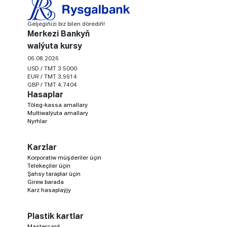
Geljegiňizi biz bilen dörediň!
Merkezi Bankyň
walýuta kursy
06.08.2026
USD / TMT 3.5000
EUR / TMT 3,9914
GBP / TMT 4,7404
Hasaplar
Töleg-kassa amallary
Multiwalýuta amallary
Nyrhlar
Karzlar
Korporatiw müşderiler üçin
Telekeçiler üçin
Şahsy taraplar üçin
Girew barada
Karz hasaplaýjy
Plastik kartlar
Mastercard