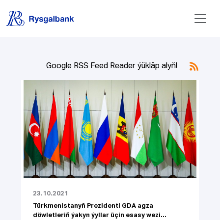
Google RSS Feed Reader ýükläp alyň!
23.10.2021
Türkmenistanyň Prezidenti GDA agza
döwletleriň ýakyn ýyllar üçin esasy wezi...