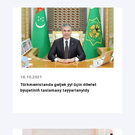
16.10.2021
Türkmenistanda geljek ýyl üçin döwlet
býujetiniň taslamasy taýýarlanyldy